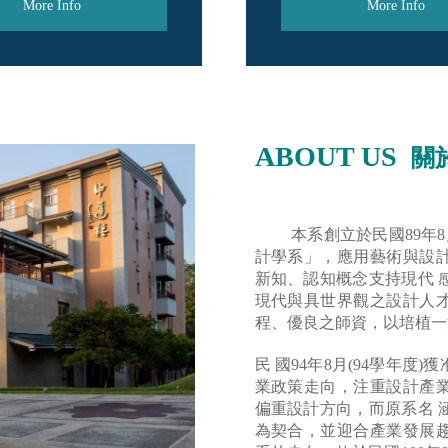
More Info
More Info
ABOUT US
關
本系創立於民國89年8月
計學系」，應用藝術與設
新知、認知概念支持現代 
現代與具世界觀之設計人
程、優良之師資，以培植一
民 國94年8月(94學年
業政策走向，注重設計產
偏重設計方向，而原系名 
為契合，並迎合產業發展