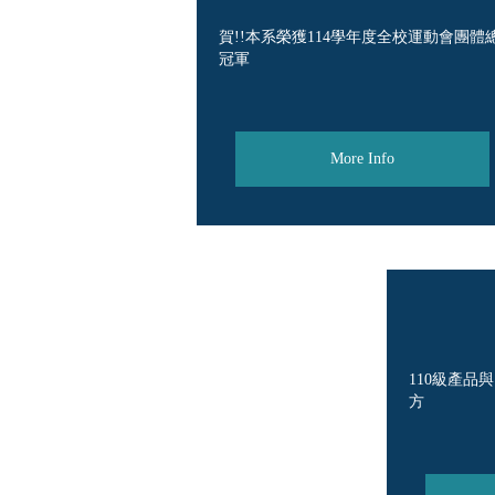
賀!!本系榮獲114學年度全校運動會團體
冠軍
More Info
110級產品
方