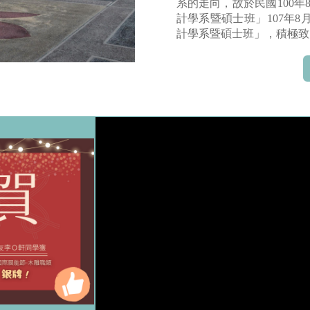
系的走向，故於民國100年8
計學系暨碩士班」107年8
計學系暨碩士班」，積極致