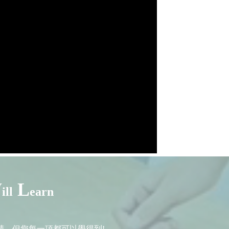
W
L
ill
earn
精，但您每一項都可以學得到!